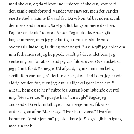
mod skoven, og da vi kom ind i midten af skoven, kom vi til
den gamle ønskebrønd. Vandet var snavset, men det var det
eneste sted vi kunne få vand fra. Da vi kom til brønden, stank
der mere end normalt. Så vi gik lidt langsommere der hen. "
Føj, for en stank!" udbrød Antan. Jeg nikkede. Antan gik
langsommere, men jeg gik hurtigt frem. Det skulle bare
overstås! Pludselig, faldt jeg over noget. " Av! Arg!" Jeg holdt om
min fod, imens at jeg hoppede rundt på det andet ben. Jeg
vente mig om for at se hvad jeg var faldet over. Overrasket så
jeg på mit fund. En nøgle. Ud af guld, og med en mærkelig
skrift. Den var tung, så derfor var jeg stødt ind i den. Jeg havde
aldrig set den før, men jeg kunne alligevel godt læse det. "
Antan, kom og se her!" råbte jeg. Antan kom løbende over til
mig. "Hvad er det?" spurgte han." En nøgle" Sagde jeg
undrende. Da vi kom tilbage til børnehjemmet, fik vi en
ordentlig en af hr. Marentag. "Hvor har i været? Hvorfor
kommer i først hjem nu? Jeg skal lære jer!" Også gik han igang
med sin stok.