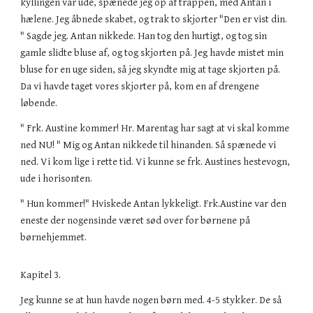
kyllingen var ude, spænede jeg op af trappen, med Antan i
hælene. Jeg åbnede skabet, og trak to skjorter "Den er vist din.
" Sagde jeg. Antan nikkede. Han tog den hurtigt, og tog sin
gamle slidte bluse af, og tog skjorten på. Jeg havde mistet min
bluse for en uge siden, så jeg skyndte mig at tage skjorten på.
Da vi havde taget vores skjorter på, kom en af drengene
løbende.
" Frk. Austine kommer! Hr. Marentag har sagt at vi skal komme
ned NU! " Mig og Antan nikkede til hinanden. Så spænede vi
ned. Vi kom lige i rette tid. Vi kunne se frk. Austines hestevogn,
ude i horisonten.
" Hun kommer!" Hviskede Antan lykkeligt. Frk.Austine var den
eneste der nogensinde været sød over for børnene på
børnehjemmet.
Kapitel 3.
Jeg kunne se at hun havde nogen børn med. 4-5 stykker. De så