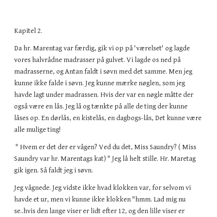
Kapitel 2.
Da hr. Marentag var færdig, gik vi op på 'værelset' og lagde
vores halvrådne madrasser på gulvet. Vi lagde os ned på
madrasserne, og Antan faldt i søvn med det samme. Men jeg
kunne ikke falde i søvn. Jeg kunne mærke nøglen, som jeg
havde lagt under madrassen. Hvis der var en nøgle måtte der
også være en lås. Jeg lå og tænkte på alle de ting der kunne
låses op. En dørlås, en kistelås, en dagbogs-lås, Det kunne være
alle mulige ting!
" Hvem er det der er vågen? Ved du det, Miss Saundry? ( Miss
Saundry var hr. Marentags kat) " Jeg lå helt stille. Hr. Maretag
gik igen. Så faldt jeg i søvn.
Jeg vågnede. Jeg vidste ikke hvad klokken var, for selvom vi
havde et ur, men vi kunne ikke klokken "hmm. Lad mig nu
se..hvis den lange viser er lidt efter 12, og den lille viser er