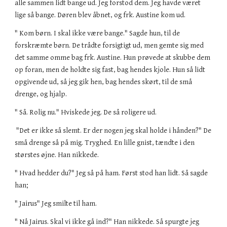
alle sammen lidt bange ud. Jeg forstod dem. Jeg havde været
lige så bange. Døren blev åbnet, og frk. Austine kom ud.
" Kom børn. I skal ikke være bange." Sagde hun, til de
forskræmte børn. De trådte forsigtigt ud, men gemte sig med
det samme omme bag frk. Austine. Hun prøvede at skubbe dem
op foran, men de holdte sig fast, bag hendes kjole. Hun så lidt
opgivende ud, så jeg gik hen, bag hendes skørt, til de små
drenge, og hjalp.
" Så. Rolig nu." Hviskede jeg. De så roligere ud.
"Det er ikke så slemt. Er der nogen jeg skal holde i hånden?" De
små drenge så på mig. Tryghed. En lille gnist, tændte i den
størstes øjne. Han nikkede.
" Hvad hedder du?" Jeg så på ham. Først stod han lidt. Så sagde
han;
" Jairus" Jeg smilte til ham.
" Nå Jairus. Skal vi ikke gå ind?" Han nikkede. Så spurgte jeg