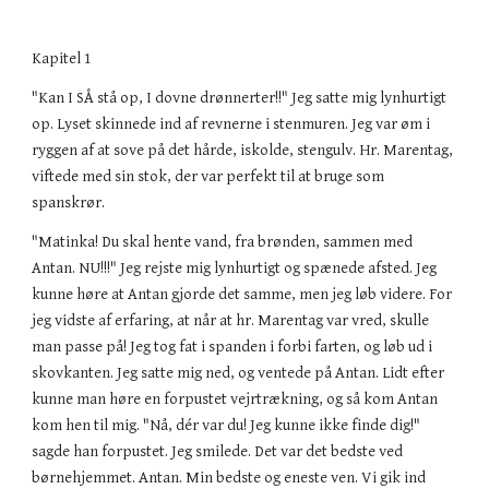
Kapitel 1
"Kan I SÅ stå op, I dovne drønnerter!!" Jeg satte mig lynhurtigt
op. Lyset skinnede ind af revnerne i stenmuren. Jeg var øm i
ryggen af at sove på det hårde, iskolde, stengulv. Hr. Marentag,
viftede med sin stok, der var perfekt til at bruge som
spanskrør.
"Matinka! Du skal hente vand, fra brønden, sammen med
Antan. NU!!!" Jeg rejste mig lynhurtigt og spænede afsted. Jeg
kunne høre at Antan gjorde det samme, men jeg løb videre. For
jeg vidste af erfaring, at når at hr. Marentag var vred, skulle
man passe på! Jeg tog fat i spanden i forbi farten, og løb ud i
skovkanten. Jeg satte mig ned, og ventede på Antan. Lidt efter
kunne man høre en forpustet vejrtrækning, og så kom Antan
kom hen til mig. "Nå, dér var du! Jeg kunne ikke finde dig!"
sagde han forpustet. Jeg smilede. Det var det bedste ved
børnehjemmet. Antan. Min bedste og eneste ven. Vi gik ind