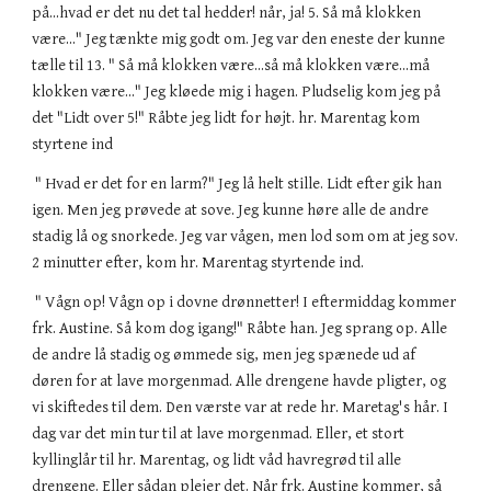
på...hvad er det nu det tal hedder! når, ja! 5. Så må klokken
være..." Jeg tænkte mig godt om. Jeg var den eneste der kunne
tælle til 13. " Så må klokken være...så må klokken være...må
klokken være..." Jeg kløede mig i hagen. Pludselig kom jeg på
det "Lidt over 5!" Råbte jeg lidt for højt. hr. Marentag kom
styrtene ind
" Hvad er det for en larm?" Jeg lå helt stille. Lidt efter gik han
igen. Men jeg prøvede at sove. Jeg kunne høre alle de andre
stadig lå og snorkede. Jeg var vågen, men lod som om at jeg sov.
2 minutter efter, kom hr. Marentag styrtende ind.
" Vågn op! Vågn op i dovne drønnetter! I eftermiddag kommer
frk. Austine. Så kom dog igang!" Råbte han. Jeg sprang op. Alle
de andre lå stadig og ømmede sig, men jeg spænede ud af
døren for at lave morgenmad. Alle drengene havde pligter, og
vi skiftedes til dem. Den værste var at rede hr. Maretag's hår. I
dag var det min tur til at lave morgenmad. Eller, et stort
kyllinglår til hr. Marentag, og lidt våd havregrød til alle
drengene. Eller sådan plejer det. Når frk. Austine kommer, så