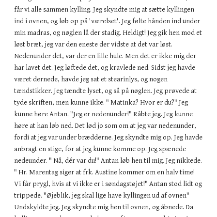
får vi alle sammen kylling. Jeg skyndte mig at sætte kyllingen
ind i ovnen, og løb op på 'værelset'. Jeg følte hånden ind under
min madras, og nøglen lå der stadig. Heldigt! Jeg gik hen mod et
løst bræt, jeg var den eneste der vidste at det var løst.
Nedenunder det, var der en lille hule. Men det er ikke mig der
har lavet det. Jeg løftede det, og kravlede ned. Sidst jeg havde
været dernede, havde jeg sat et stearinlys, og nogen
tændstikker. Jeg tændte lyset, og så på nøglen. Jeg prøvede at
tyde skriften, men kunne ikke. " Matinka? Hvor er du?" Jeg
kunne høre Antan. "Jeg er nedenunder!" Råbte jeg. Jeg kunne
høre at han løb ned. Det lød jo som om at jeg var nedenunder,
fordi at jeg var under brædderne. Jeg skyndte mig op. Jeg havde
anbragt en stige, for at jeg kunne komme op. Jeg spænede
nedeunder. " Nå, dér var du!" Antan løb hen til mig. Jeg nikkede.
" Hr. Marentag siger at frk. Austine kommer om en halv time!
Vi får prygl, hvis at vi ikke er i søndagstøjet!" Antan stod lidt og
trippede. "Øjeblik, jeg skal lige have kyllingen ud af ovnen"
Undskyldte jeg. Jeg skyndte mig hen til ovnen, og åbnede. Da