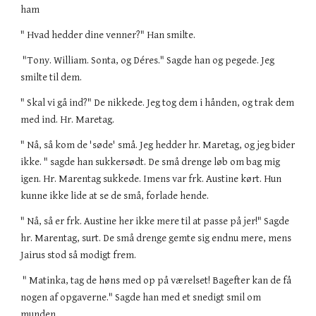
ham
" Hvad hedder dine venner?" Han smilte.
"Tony. William. Sonta, og Déres." Sagde han og pegede. Jeg
smilte til dem.
" Skal vi gå ind?" De nikkede. Jeg tog dem i hånden, og trak dem
med ind. Hr. Maretag.
" Nå, så kom de 'søde' små. Jeg hedder hr. Maretag, og jeg bider
ikke. " sagde han sukkersødt. De små drenge løb om bag mig
igen. Hr. Marentag sukkede. Imens var frk. Austine kørt. Hun
kunne ikke lide at se de små, forlade hende.
" Nå, så er frk. Austine her ikke mere til at passe på jer!" Sagde
hr. Marentag, surt. De små drenge gemte sig endnu mere, mens
Jairus stod så modigt frem.
" Matinka, tag de høns med op på værelset! Bagefter kan de få
nogen af opgaverne." Sagde han med et snedigt smil om
munden.