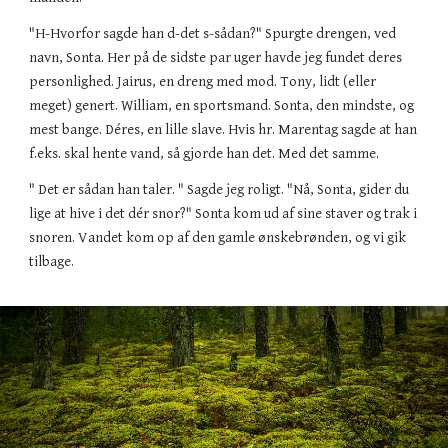
"H-Hvorfor sagde han d-det s-sådan?" Spurgte drengen, ved
navn, Sonta. Her på de sidste par uger havde jeg fundet deres
personlighed. Jairus, en dreng med mod. Tony, lidt (eller
meget) genert. William, en sportsmand. Sonta, den mindste, og
mest bange. Déres, en lille slave. Hvis hr. Marentag sagde at han
f.eks. skal hente vand, så gjorde han det. Med det samme.
" Det er sådan han taler. " Sagde jeg roligt. "Nå, Sonta, gider du
lige at hive i det dér snor?" Sonta kom ud af sine staver og trak i
snoren. Vandet kom op af den gamle ønskebrønden, og vi gik
tilbage.